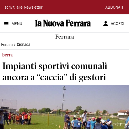
La
Iscriviti alle Newsletter
ABBONATI
Nuova
MENU
ACCEDI
Ferrara
Ferrara
Ferrara
Cronaca
berra
Impianti sportivi comunali
ancora a “caccia” di gestori