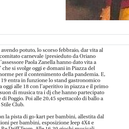
avendo potuto, lo scorso febbraio, dar vita al
 comitato carnevale (presieduto da Oriano
’assessore Paola Zanella hanno dato vita a
” che si svolge oggi e domani in Piazza del
e norme per il contenimento della pandemia. E,
e 19 entra in funzione lo stand gastronomico
a oggi alle 18 con l’aperitivo in piazza e il primo
a suon di musica tra i dj che hanno partecipato
 di Poggio. Poi alle 20,45 spettacolo di ballo a
 Stile Club.
n la pista di go-kart per bambini, allestita dal
ioni per bambini, esposizione Jeep 4X4 e
Re Driff Team. Alle 16,30 giochi musicali,