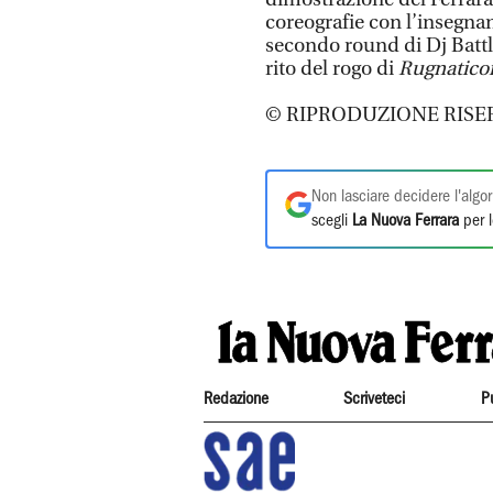
coreografie con l’insegnan
secondo round di Dj Battle
rito del rogo di
Rugnatico
© RIPRODUZIONE RISE
Non lasciare decidere l'algor
scegli
La Nuova Ferrara
per l
Redazione
Scriveteci
P