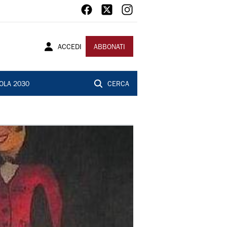
ACCEDI
ABBONATI
OLA 2030
CERCA