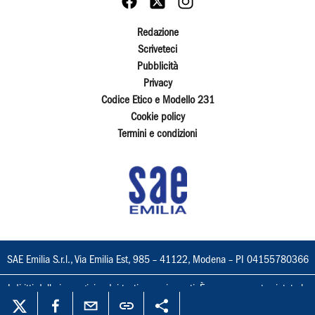
Redazione
Scriveteci
Pubblicità
Privacy
Codice Etico e Modello 231
Cookie policy
Termini e condizioni
SAE Emilia S.r.l., Via Emilia Est, 985 – 41122, Modena – PI 04155780366
I diritti delle immagini e dei testi sono riservati. È espressamente vietata la
loro riproduzione con qualsiasi mezzo e l'adattamento totale o parziale.