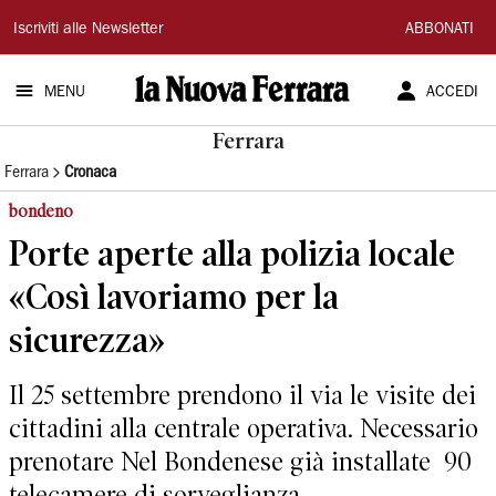
La
Iscriviti alle Newsletter
ABBONATI
Nuova
MENU
ACCEDI
Ferrara
Ferrara
Ferrara
Cronaca
bondeno
Porte aperte alla polizia locale
«Così lavoriamo per la
sicurezza»
Il 25 settembre prendono il via le visite dei
cittadini alla centrale operativa. Necessario
prenotare Nel Bondenese già installate 90
telecamere di sorveglianza