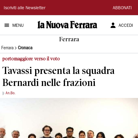
La
Iscriviti alle Newsletter
ABBONATI
Nuova
MENU
ACCEDI
Ferrara
Ferrara
Ferrara
Cronaca
portomaggiore verso il voto
Tavassi presenta la squadra
Bernardi nelle frazioni
An.Bo.