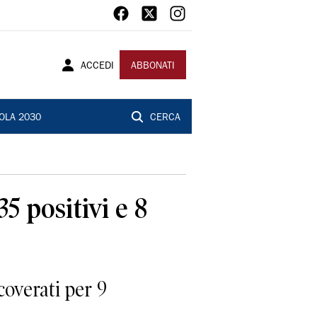
ACCEDI
ABBONATI
OLA 2030
CERCA
5 positivi e 8
icoverati per 9