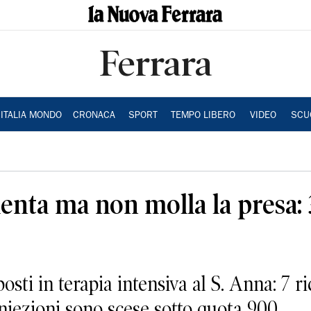
Ferrara
ITALIA MONDO
CRONACA
SPORT
TEMPO LIBERO
VIDEO
SCU
enta ma non molla la presa: 3
osti in terapia intensiva al S. Anna: 7 r
 iniezioni sono scese sotto quota 900