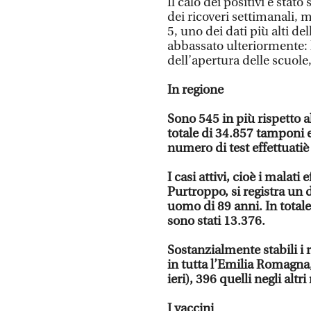
Il calo dei positivi è sta
dei ricoveri settimanali, m
5, uno dei dati più alti del
abbassato ulteriormente: l
dell’apertura delle scuole
In regione
Sono 545 in più rispetto a
totale di 34.857 tamponi e
numero di test effettuatiè
I casi attivi, cioè i malati 
Purtroppo, si registra un 
uomo di 89 anni. In totale,
sono stati 13.376.
Sostanzialmente stabili i ri
in tutta l’Emilia Romagna,
ieri), 396 quelli negli altri
I vaccini