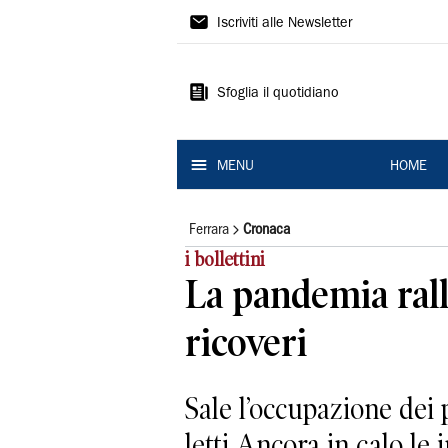
La
Iscriviti alle Newsletter
Nuova
Ferrara
Sfoglia il quotidiano
MENU
HOME
Ferrara
Cronaca
i bollettini
La pandemia rall
ricoveri
Sale l’occupazione dei p
letti Ancora in calo le