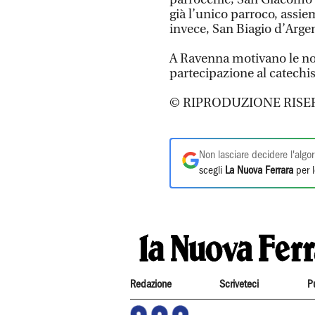
già l’unico parroco, assie
invece, San Biagio d’Arge
A Ravenna motivano le novi
partecipazione al catechis
© RIPRODUZIONE RISE
Non lasciare decidere l'algor
scegli
La Nuova Ferrara
per l
Redazione
Scriveteci
P