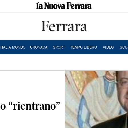
Ferrara
ITALIA MONDO
CRONACA
SPORT
TEMPO LIBERO
VIDEO
SCU
o “rientrano”