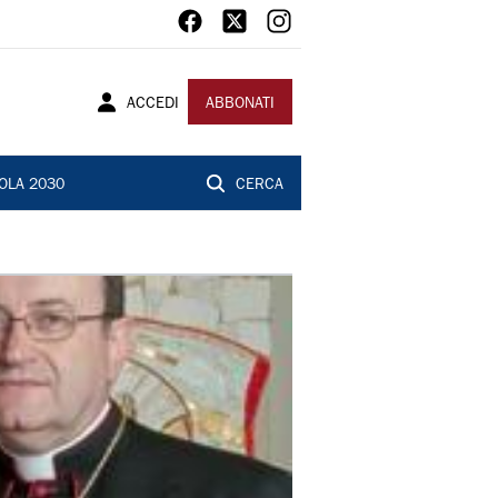
ACCEDI
ABBONATI
OLA 2030
CERCA