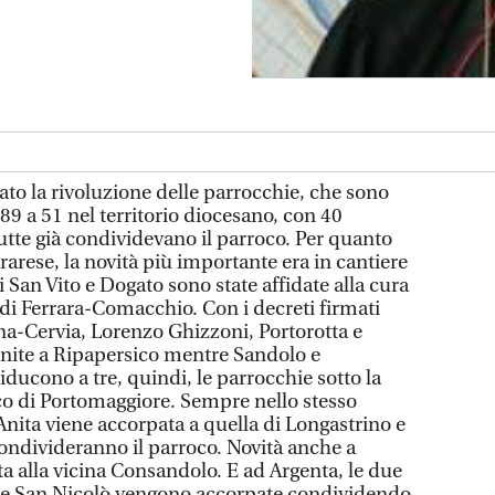
to la rivoluzione delle parrocchie, che sono
89 a 51 nel territorio diocesano, con 40
 tutte già condividevano il parroco. Per quanto
rarese, la novità più importante era in cantiere
 San Vito e Dogato sono state affidate alla cura
 di Ferrara-Comacchio. Con i decreti firmati
na-Cervia, Lorenzo Ghizzoni, Portorotta e
unite a Ripapersico mentre Sandolo e
iducono a tre, quindi, le parrocchie sotto la
co di Portomaggiore. Sempre nello stesso
 Anita viene accorpata a quella di Longastrino e
ondivideranno il parroco. Novità anche a
a alla vicina Consandolo. E ad Argenta, le due
 e San Nicolò vengono accorpate condividendo