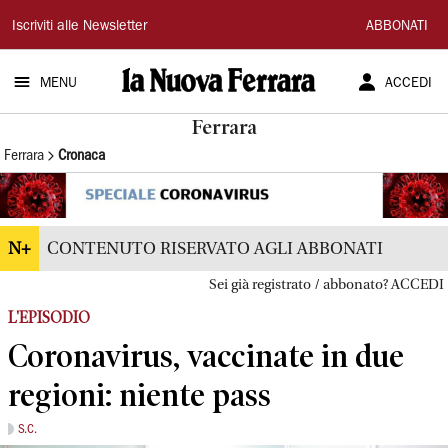
La
Iscriviti alle Newsletter
ABBONATI
Nuova
MENU
ACCEDI
Ferrara
Ferrara
Ferrara
Cronaca
N+
CONTENUTO RISERVATO AGLI ABBONATI
Sei già registrato / abbonato? ACCEDI
L'EPISODIO
Coronavirus, vaccinate in due
regioni: niente pass
S.C.