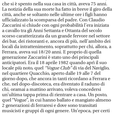
che si è spento nella sua casa in città, aveva 75 anni.
La notizia della sua morte ha fatto in breve il giro della
città, anche se soltanto nelle ultime ore i figli hanno
ufficializzato la scomparsa del padre. Con Claudio
Zaccarini si chiude con ogni probabilità l’era iniziata
a cavallo tra gli Anni Settanta e Ottanta del secolo
scorso caratterizzata da un grande fervore nel settore
dei bar, dei ristoranti e, ancora di più, nell’ambito dei
locali da intrattenimento, soprattutto per chi, allora, a
Ferrara, aveva sui 18/20 anni. E proprio di quella
generazione Zaccarini è stato uno dei principali
anticipatori. Era il 18 aprile 1982 quando aprì il suo
locale più noto, quel
“Vogue Club”
di via del Naviglio,
nel quartiere Quacchio, aperto dalle 19 alle 7 del
giorno dopo, che ancora in tanti ricordano a Ferrara e
che, nel dopo-discoteca, era diventato il raduno di
chi, oramai a mattino arrivato, voleva concedersi
un’ultima tappa prima di rientrare a casa. Un posto,
quel “Vogue”, in cui hanno ballato e mangiato almeno
2 generazioni di ferraresi e dove sono transitati
musicisti e gruppi di ogni genere. Un’epoca, per certi