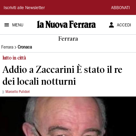
La
Iscriviti alle Newsletter
ABBONATI
Nuova
MENU
ACCEDI
Ferrara
Ferrara
Ferrara
Cronaca
lutto in città
Addio a Zaccarini È stato il re
dei locali notturni
Marcello Pulidori