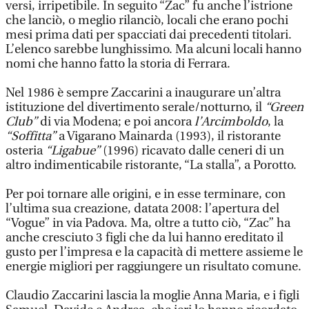
versi, irripetibile. In seguito “Zac” fu anche l’istrione
che lanciò, o meglio rilanciò, locali che erano pochi
mesi prima dati per spacciati dai precedenti titolari.
L’elenco sarebbe lunghissimo. Ma alcuni locali hanno
nomi che hanno fatto la storia di Ferrara.
Nel 1986 è sempre Zaccarini a inaugurare un’altra
istituzione del divertimento serale/notturno, il
“Green
Club”
di via Modena; e poi ancora
l’Arcimboldo
, la
“Soffitta”
a Vigarano Mainarda (1993), il ristorante
osteria
“Ligabue”
(1996) ricavato dalle ceneri di un
altro indimenticabile ristorante, “La stalla”, a Porotto.
Per poi tornare alle origini, e in esse terminare, con
l’ultima sua creazione, datata 2008: l’apertura del
“Vogue” in via Padova. Ma, oltre a tutto ciò, “Zac” ha
anche cresciuto 3 figli che da lui hanno ereditato il
gusto per l’impresa e la capacità di mettere assieme le
energie migliori per raggiungere un risultato comune.
Claudio Zaccarini lascia la moglie Anna Maria, e i figli