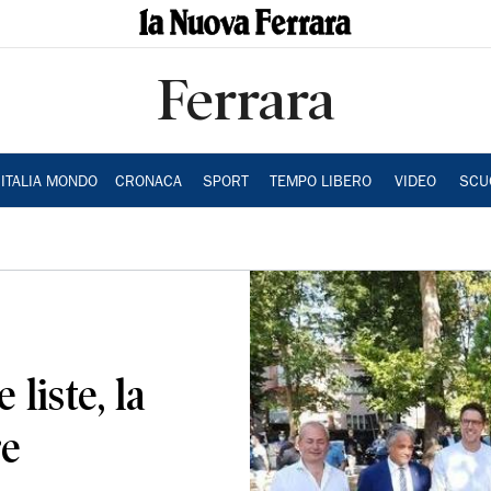
Ferrara
ITALIA MONDO
CRONACA
SPORT
TEMPO LIBERO
VIDEO
SCU
liste, la
re