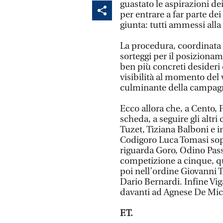
guastato le aspirazioni de
per entrare a far parte de
giunta: tutti ammessi all
La procedura, coordinata 
sorteggi per il posizionam
ben più concreti desideri
visibilità al momento del v
culminante della campagn
Ecco allora che, a Cento, F
scheda, a seguire gli altr
Tuzet, Tiziana Balboni e 
Codigoro Luca Tomasi sop
riguarda Goro, Odino Pass
competizione a cinque, qu
poi nell’ordine Giovanni 
Dario Bernardi. Infine Vi
davanti ad Agnese De Mic
F.T.