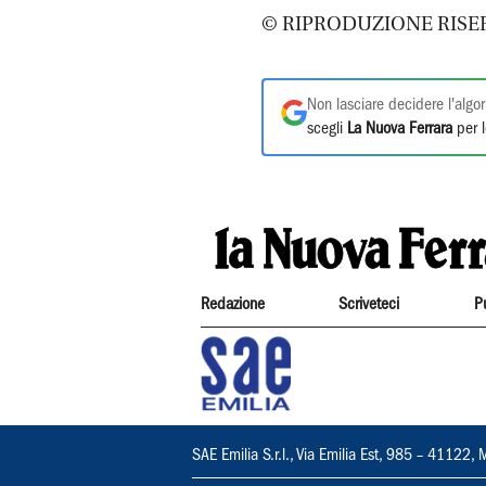
© RIPRODUZIONE RISE
Non lasciare decidere l'algor
scegli
La Nuova Ferrara
per l
Redazione
Scriveteci
P
SAE Emilia S.r.l., Via Emilia Est, 985 – 411