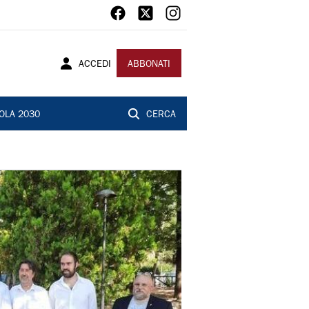
ACCEDI
ABBONATI
OLA 2030
CERCA