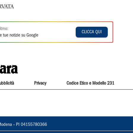
RVATA
itmo:
CLICCA QUI
e tue notizie su Google
ubblicità
Privacy
Codice Etico e Modello 231
22, Modena – PI 04155780366