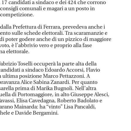
i 17 candidati a sindaco e dei 424 che corrono
i consigli comunali e magari a un posto in
a competizione.
dalla Prefettura di Ferrara, prevedeva anche i
ento sulle schede elettorali. Tra scaramanzie e
 di poter godere anche di un pizzico di maggiore
oto, è l’abbrivio vero e proprio alla fase
a elettorale.
abrizio Toselli occuperà la parte alta della
i candidati a sindaco Edoardo Accorsi, Flavio
in ultima posizione Marco Pettazzoni. A
ravanza Alice Sabina Zanardi. Per quanto
arella prima di Marika Bugnoli. Nell’altra
ella di Portomaggiore, in alto Giuseppe Alesci,
Tavassi, Elisa Cavedagna, Roberto Badolato e
garano Mainarda: ha “vinto” Lisa Pancaldi,
hele e Davide Bergamini.