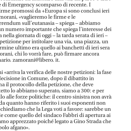
re di Emergency scomparso di recente. I
firme promossi da +Europa si sono conclusi ieri
morani, «vaglieremo le firme e le
ferendum sull’eutanasia – spiega – abbiamo
 un numero importante che spiega l’interesse dei
nella giornata di oggi – la tarda serata di ieri –
etizione per intitolare una via, una piazza, un
rmine ultimo era quello ai banchetti di ieri sera
rani, chi lo vorrà fare, può firmare ancora
ario. zamorani@libero. it.
arriva la verifica delle nostre petizioni: la fase
decisione in Comune, dopo il dibattito in
a il protocollo della petizione, che deve
 tetto lo abbiamo superato, siamo a 300: e per
 alle forze politiche: il centro sinistra non avrà
a da quanto hanno riferito i suoi esponenti non
chiediamo che la Lega voti a favore: sarebbe un
e come quello del sindaco Fabbri di apertura ai
amo apprezzato poiché legato a Gino Strada che
opolo afgano».