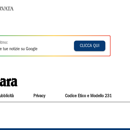
RVATA
itmo:
CLICCA QUI
e tue notizie su Google
ubblicità
Privacy
Codice Etico e Modello 231