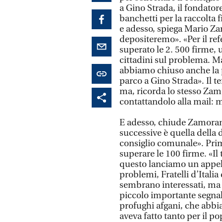
a Gino Strada, il fondato
banchetti per la raccolta 
e adesso, spiega Mario Za
depositeremo». «Per il re
superato le 2. 500 firme,
cittadini sul problema. Ma 
abbiamo chiuso anche la p
parco a Gino Strada». Il te
ma, ricorda lo stesso Zamo
contattandolo alla mail: m
E adesso, chiude Zamorani «
successive è quella della 
consiglio comunale». Prim
superare le 100 firme. «Il
questo lanciamo un appello
problemi, Fratelli d’Itali
sembrano interessati, ma 
piccolo importante segnal
profughi afgani, che abbi
aveva fatto tanto per il p