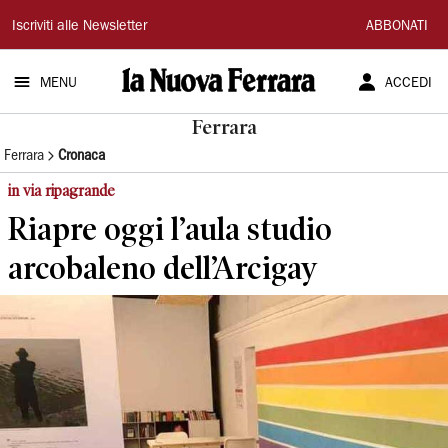
La
Iscriviti alle Newsletter
ABBONATI
Nuova
MENU
ACCEDI
Ferrara
Ferrara
Ferrara
Cronaca
in via ripagrande
Riapre oggi l’aula studio
arcobaleno dell’Arcigay