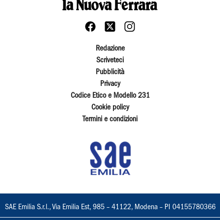
Redazione
Scriveteci
Pubblicità
Privacy
Codice Etico e Modello 231
Cookie policy
Termini e condizioni
SAE Emilia S.r.l., Via Emilia Est, 985 – 41122, Modena – PI 04155780366