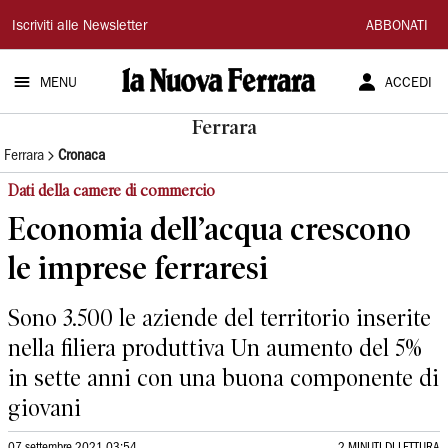
La
Iscriviti alle Newsletter
ABBONATI
Nuova
MENU
ACCEDI
Ferrara
Ferrara
Ferrara
Cronaca
Dati della camere di commercio
Economia dell’acqua crescono
le imprese ferraresi
Sono 3.500 le aziende del territorio inserite
nella filiera produttiva Un aumento del 5%
in sette anni con una buona componente di
giovani
07 settembre 2021 03:54
2 MINUTI DI LETTURA