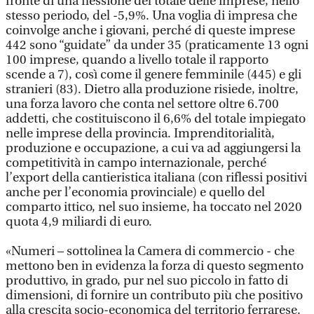
fronte di una flessione del totale delle imprese, nello
stesso periodo, del -5,9%. Una voglia di impresa che
coinvolge anche i giovani, perché di queste imprese
442 sono “guidate” da under 35 (praticamente 13 ogni
100 imprese, quando a livello totale il rapporto
scende a 7), così come il genere femminile (445) e gli
stranieri (83). Dietro alla produzione risiede, inoltre,
una forza lavoro che conta nel settore oltre 6.700
addetti, che costituiscono il 6,6% del totale impiegato
nelle imprese della provincia. Imprenditorialità,
produzione e occupazione, a cui va ad aggiungersi la
competitività in campo internazionale, perché
l’export della cantieristica italiana (con riflessi positivi
anche per l’economia provinciale) e quello del
comparto ittico, nel suo insieme, ha toccato nel 2020
quota 4,9 miliardi di euro.
«Numeri – sottolinea la Camera di commercio - che
mettono ben in evidenza la forza di questo segmento
produttivo, in grado, pur nel suo piccolo in fatto di
dimensioni, di fornire un contributo più che positivo
alla crescita socio-economica del territorio ferrarese.