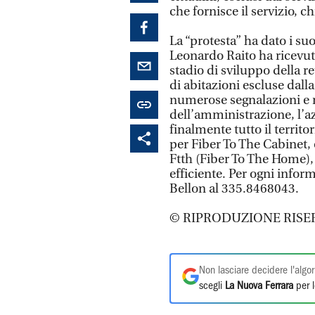
che fornisce il servizio, 
La “protesta” ha dato i suoi
Leonardo Raito ha ricevu
stadio di sviluppo della r
di abitazioni escluse dall
numerose segnalazioni e n
dell’amministrazione, l’a
finalmente tutto il territo
per Fiber To The Cabinet, 
Ftth (Fiber To The Home),
efficiente. Per ogni infor
Bellon al 335.8468043.
© RIPRODUZIONE RISE
Non lasciare decidere l'algor
scegli
La Nuova Ferrara
per l