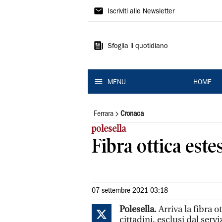
La
Iscriviti alle Newsletter
Nuova
Ferrara
Sfoglia il quotidiano
MENU
HOME
Ferrara
Cronaca
polesella
Fibra ottica este
07 settembre 2021 03:18
Polesella.
Arriva la fibra 
cittadini, esclusi dal serv