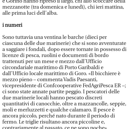
e Gorino hanno ripreso il largo, chi allo scoccare della
mezzanotte (tra domenica e lunedì), chi ieri mattina,
alle prima luci dell’alba.
i numeri
Sono tuttavia una ventina le barche (dieci per
ciascuna delle due marinerie) che si sono avventurate
a saggiare i fondali, dopo essere tornate in possesso di
licenze di pesca, ruolini e documenti di bordo
trattenuti per un mese e mezzo dall’Ufficio
circondariale marittimo di Porto Garibaldi e
dall’Ufficio locale marittimo di Goro. «Il bicchiere è
mezzo pieno – commenta Vadis Paesanti,
vicepresidente di Confcooperative FedAgriPesca ER –;
ci sono state annate partite peggio. I pescatori delle
due marinerie locali hanno pescato discreti
quantitativi di canocchie, oltre a mazzancolle, seppie,
moli e merluzzetti e qualche calamaro. Il pesce è
ancora piccolo, perché nato durante il periodo di
fermo. Le triglie risultano ancora piccoline e,
contrariamente al passato, ce ne sono poche».