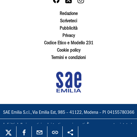
Redazione
Scriveteci
Pubblicità
Privacy
Codice Etico e Modello 231
Cookie policy
Termini e condizioni
SAE Emilia S.r.l., Via Emilia Est, 985 – 41122, Modena – PI 04155780366
I diritti delle immagini e dei testi sono riservati. È espressamente vietata la
loro riproduzione con qualsiasi mezzo e l'adattamento totale o parziale.