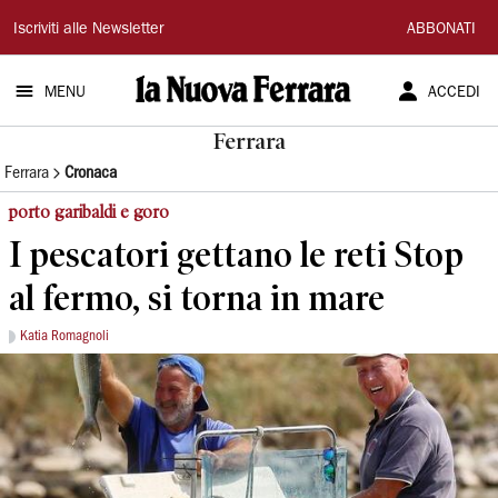
La
Iscriviti alle Newsletter
ABBONATI
Nuova
MENU
ACCEDI
Ferrara
Ferrara
Ferrara
Cronaca
porto garibaldi e goro
I pescatori gettano le reti Stop
al fermo, si torna in mare
Katia Romagnoli