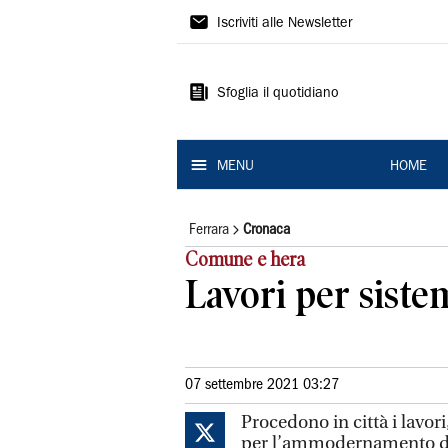
La
Iscriviti alle Newsletter
Nuova
Ferrara
Sfoglia il quotidiano
MENU
HOME
Ferrara
Cronaca
Comune e hera
Lavori per sistem
07 settembre 2021 03:27
Procedono in città i lavor
per l’ammodernamento deg