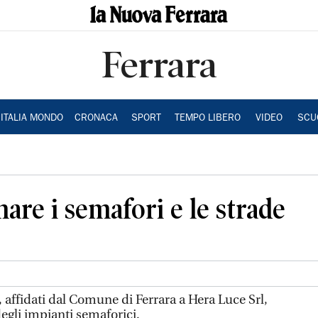
Ferrara
ITALIA MONDO
CRONACA
SPORT
TEMPO LIBERO
VIDEO
SCU
are i semafori e le strade
i, affidati dal Comune di Ferrara a Hera Luce Srl,
li impianti semaforici.