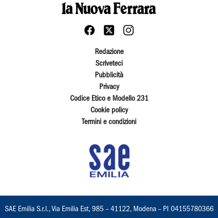
Redazione
Scriveteci
Pubblicità
Privacy
Codice Etico e Modello 231
Cookie policy
Termini e condizioni
SAE Emilia S.r.l., Via Emilia Est, 985 – 41122, Modena – PI 04155780366