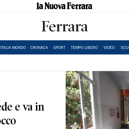
Ferrara
ITALIA MONDO
CRONACA
SPORT
TEMPO LIBERO
VIDEO
SCU
de e va in
occo