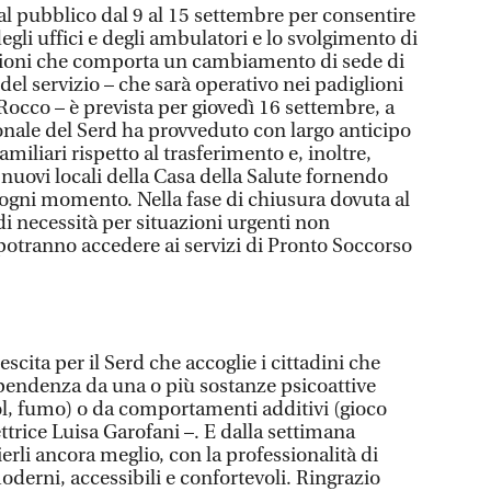
 al pubblico dal 9 al 15 settembre per consentire
degli uffici e degli ambulatori e lo svolgimento di
zioni che comporta un cambiamento di sede di
del servizio – che sarà operativo nei padiglioni
 Rocco – è prevista per giovedì 16 settembre, a
rsonale del Serd ha provveduto con largo anticipo
amiliari rispetto al trasferimento e, inoltre,
i nuovi locali della Casa della Salute fornendo
 ogni momento. Nella fase di chiusura dovuta al
 di necessità per situazioni urgenti non
i potranno accedere ai servizi di Pronto Soccorso
scita per il Serd che accoglie i cittadini che
endenza da una o più sostanze psicoattive
alcol, fumo) o da comportamenti additivi (gioco
ettrice Luisa Garofani –. E dalla settimana
rli ancora meglio, con la professionalità di
derni, accessibili e confortevoli. Ringrazio