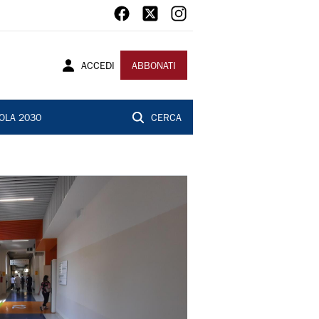
ACCEDI
ABBONATI
OLA 2030
CERCA