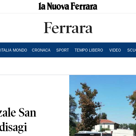
Ferrara
ITALIA MONDO
CRONACA
SPORT
TEMPO LIBERO
VIDEO
SCU
zzale San
disagi