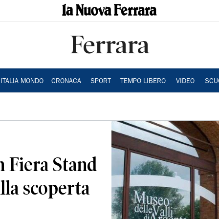
Ferrara
ITALIA MONDO
CRONACA
SPORT
TEMPO LIBERO
VIDEO
SCU
n Fiera Stand
alla scoperta