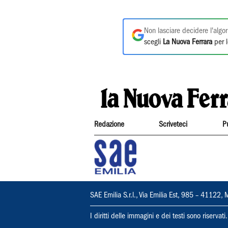
Non lasciare decidere l'algor
scegli
La Nuova Ferrara
per l
Redazione
Scriveteci
P
SAE Emilia S.r.l., Via Emilia Est, 985 – 411
I diritti delle immagini e dei testi sono riserva