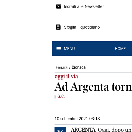
La
Iscriviti alle Newsletter
Nuova
Ferrara
Sfoglia il quotidiano
MENU
HOME
Ferrara
Cronaca
oggi il via
Ad Argenta torna
G.C.
10 settembre 2021 03:13
ARGENTA.
Oggi, dopo un a