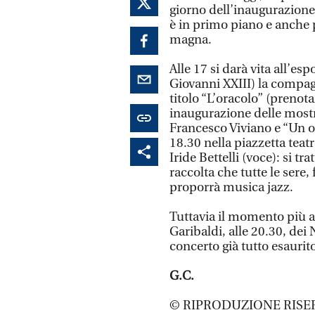
giorno dell’inaugurazione 
è in primo piano e anche
magna.
Alle 17 si darà vita all’e
Giovanni XXIII) la compag
titolo “L’oracolo” (prenot
inaugurazione delle mostr
Francesco Viviano e “Un oc
18.30 nella piazzetta teatr
Iride Bettelli (voce): si t
raccolta che tutte le sere,
proporrà musica jazz.
Tuttavia il momento più at
Garibaldi, alle 20.30, de
concerto già tutto esaurito
G.C.
© RIPRODUZIONE RISE