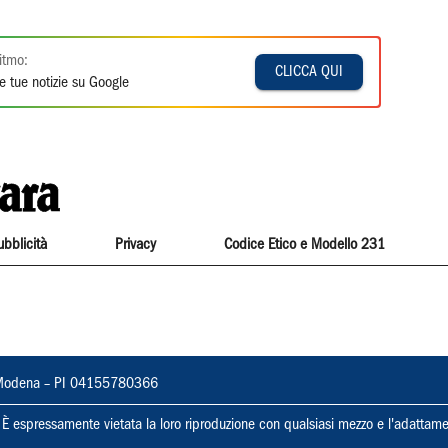
itmo:
CLICCA QUI
e tue notizie su Google
ubblicità
Privacy
Codice Etico e Modello 231
22, Modena – PI 04155780366
ti. È espressamente vietata la loro riproduzione con qualsiasi mezzo e l'adattame