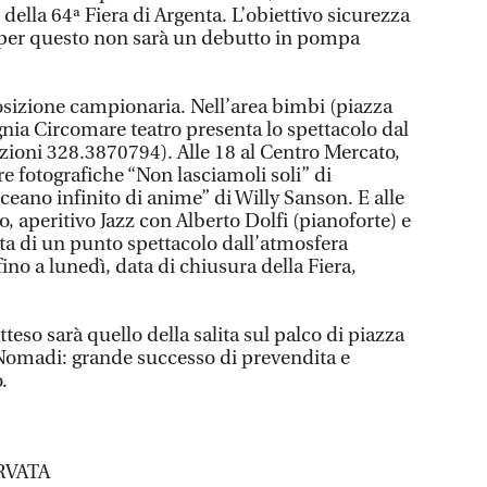
della 64ª Fiera di Argenta. L’obiettivo sicurezza
 per questo non sarà un debutto in pompa
sposizione campionaria. Nell’area bimbi (piazza
nia Circomare teatro presenta lo spettacolo dal
azioni 328.3870794). Alle 18 al Centro Mercato,
e fotografiche “Non lasciamoli soli” di
eano infinito di anime” di Willy Sanson. E alle
o, aperitivo Jazz con Alberto Dolfi (pianoforte) e
ratta di un punto spettacolo dall’atmosfera
 fino a lunedì, data di chiusura della Fiera,
teso sarà quello della salita sul palco di piazza
i Nomadi: grande successo di prevendita e
.
RVATA