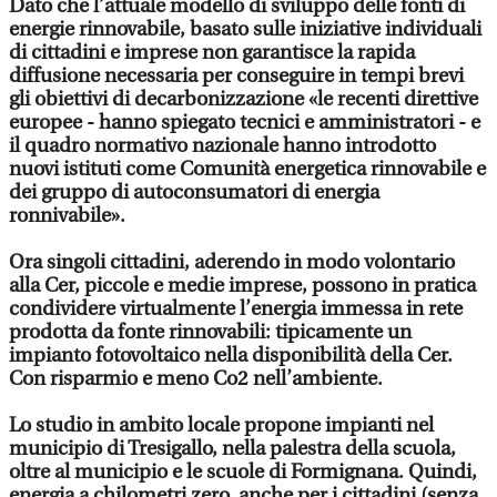
Dato che l’attuale modello di sviluppo delle fonti di
energie rinnovabile, basato sulle iniziative individuali
di cittadini e imprese non garantisce la rapida
diffusione necessaria per conseguire in tempi brevi
gli obiettivi di decarbonizzazione «le recenti direttive
europee - hanno spiegato tecnici e amministratori - e
il quadro normativo nazionale hanno introdotto
nuovi istituti come Comunità energetica rinnovabile e
dei gruppo di autoconsumatori di energia
ronnivabile».
Ora singoli cittadini, aderendo in modo volontario
alla Cer, piccole e medie imprese, possono in pratica
condividere virtualmente l’energia immessa in rete
prodotta da fonte rinnovabili: tipicamente un
impianto fotovoltaico nella disponibilità della Cer.
Con risparmio e meno Co2 nell’ambiente.
Lo studio in ambito locale propone impianti nel
municipio di Tresigallo, nella palestra della scuola,
oltre al municipio e le scuole di Formignana. Quindi,
energia a chilometri zero, anche per i cittadini (senza