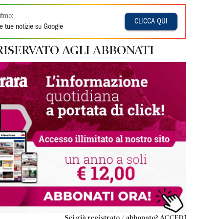
itmo:
CLICCA QUI
e tue notizie su Google
RISERVATO AGLI ABBONATI
Sei già registrato / abbonato? ACCEDI