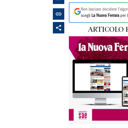
Non lasciare decidere l'algor
scegli
La Nuova Ferrara
per l
ARTICOLO 