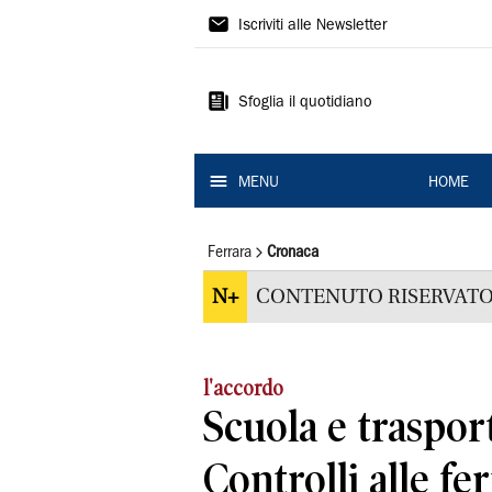
La
Iscriviti alle Newsletter
Nuova
Ferrara
Sfoglia il quotidiano
MENU
HOME
Ferrara
Cronaca
N+
CONTENUTO RISERVATO
l'accordo
Scuola e trasporti
Controlli alle fe