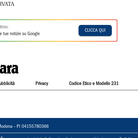
RVATA
itmo:
CLICCA QUI
e tue notizie su Google
ubblicità
Privacy
Codice Etico e Modello 231
22, Modena – PI 04155780366