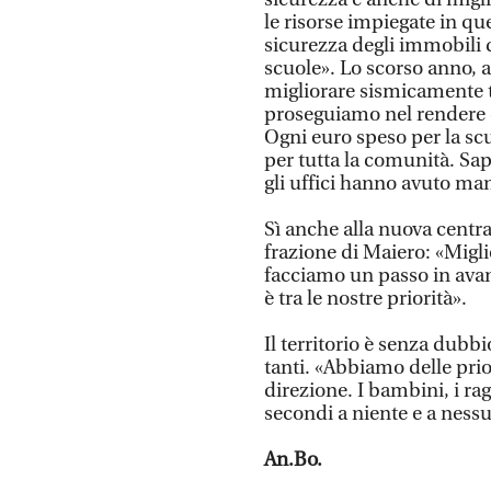
le risorse impiegate in qu
sicurezza degli immobili d
scuole». Lo scorso anno,
migliorare sismicamente t
proseguiamo nel rendere ol
Ogni euro speso per la scuo
per tutta la comunità. Sa
gli uffici hanno avuto man
Sì anche alla nuova centra
frazione di Maiero: «Migli
facciamo un passo in avant
è tra le nostre priorità».
Il territorio è senza dubb
tanti. «Abbiamo delle prio
direzione. I bambini, i ra
secondi a niente e a ness
An.Bo.