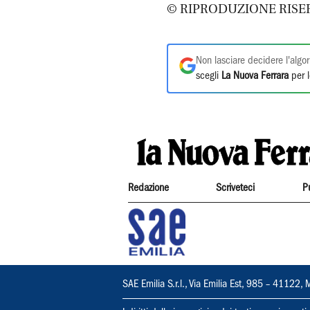
© RIPRODUZIONE RISE
Non lasciare decidere l'algor
scegli
La Nuova Ferrara
per l
Redazione
Scriveteci
P
SAE Emilia S.r.l., Via Emilia Est, 985 – 411