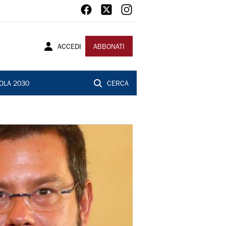
ACCEDI
ABBONATI
OLA 2030
CERCA