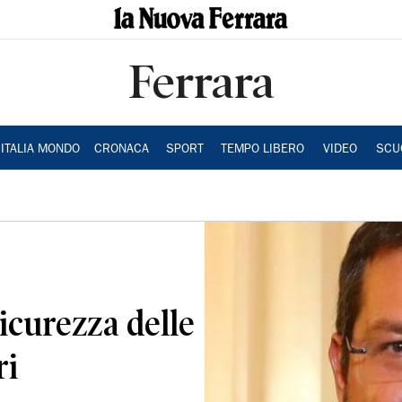
Ferrara
ITALIA MONDO
CRONACA
SPORT
TEMPO LIBERO
VIDEO
SCU
sicurezza delle
ri