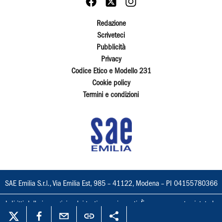
Redazione
Scriveteci
Pubblicità
Privacy
Codice Etico e Modello 231
Cookie policy
Termini e condizioni
SAE Emilia S.r.l., Via Emilia Est, 985 – 41122, Modena – PI 04155780366
I diritti delle immagini e dei testi sono riservati. È espressamente vietata la
loro riproduzione con qualsiasi mezzo e l'adattamento totale o parziale.