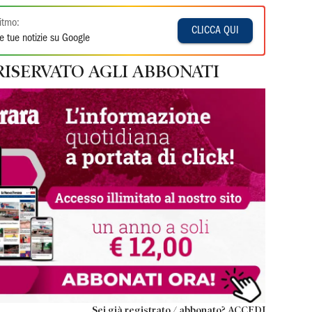
itmo:
CLICCA QUI
e tue notizie su Google
RISERVATO AGLI ABBONATI
Sei già registrato / abbonato? ACCEDI