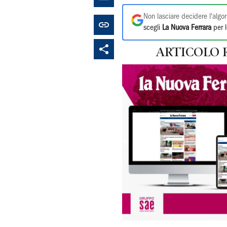
Non lasciare decidere l'algor
scegli
La Nuova Ferrara
per l
ARTICOLO 