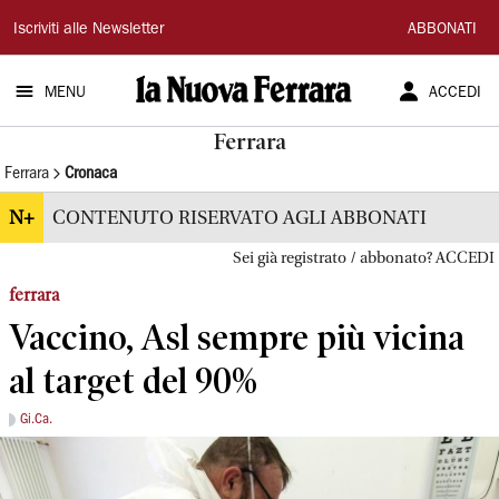
La
Iscriviti alle Newsletter
ABBONATI
Nuova
MENU
ACCEDI
Ferrara
Ferrara
Ferrara
Cronaca
N+
CONTENUTO RISERVATO AGLI ABBONATI
Sei già registrato / abbonato? ACCEDI
ferrara
Vaccino, Asl sempre più vicina
al target del 90%
Gi.Ca.