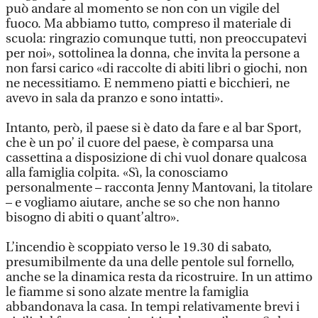
può andare al momento se non con un vigile del
fuoco. Ma abbiamo tutto, compreso il materiale di
scuola: ringrazio comunque tutti, non preoccupatevi
per noi», sottolinea la donna, che invita la persone a
non farsi carico «di raccolte di abiti libri o giochi, non
ne necessitiamo. E nemmeno piatti e bicchieri, ne
avevo in sala da pranzo e sono intatti».
Intanto, però, il paese si è dato da fare e al bar Sport,
che è un po’ il cuore del paese, è comparsa una
cassettina a disposizione di chi vuol donare qualcosa
alla famiglia colpita. «Sì, la conosciamo
personalmente – racconta Jenny Mantovani, la titolare
– e vogliamo aiutare, anche se so che non hanno
bisogno di abiti o quant’altro».
L’incendio è scoppiato verso le 19.30 di sabato,
presumibilmente da una delle pentole sul fornello,
anche se la dinamica resta da ricostruire. In un attimo
le fiamme si sono alzate mentre la famiglia
abbandonava la casa. In tempi relativamente brevi i