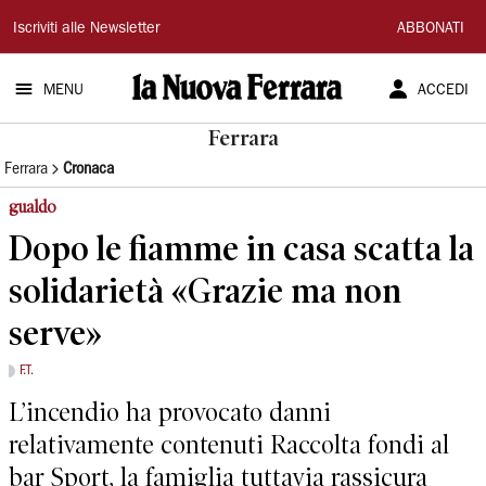
La
Iscriviti alle Newsletter
ABBONATI
Nuova
MENU
ACCEDI
Ferrara
Ferrara
Ferrara
Cronaca
gualdo
Dopo le fiamme in casa scatta la
solidarietà «Grazie ma non
serve»
F.T.
L’incendio ha provocato danni
relativamente contenuti Raccolta fondi al
bar Sport, la famiglia tuttavia rassicura