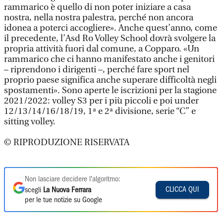
rammarico è quello di non poter iniziare a casa
nostra, nella nostra palestra, perché non ancora
idonea a poterci accogliere». Anche quest’anno, come
il precedente, l’Asd Ro Volley School dovrà svolgere la
propria attività fuori dal comune, a Copparo. «Un
rammarico che ci hanno manifestato anche i genitori
– riprendono i dirigenti –, perché fare sport nel
proprio paese significa anche superare difficoltà negli
spostamenti». Sono aperte le iscrizioni per la stagione
2021/2022: volley S3 per i più piccoli e poi under
12/13/14/16/18/19, 1ª e 2ª divisione, serie “C” e
sitting volley.
© RIPRODUZIONE RISERVATA
Non lasciare decidere l'algoritmo:
CLICCA QUI
scegli
La Nuova Ferrara
per le tue notizie su Google