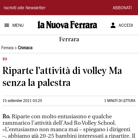
La
Iscriviti alle Newsletter
ABBONATI
Nuova
MENU
ACCEDI
Ferrara
Ferrara
Ferrara
Cronaca
ro
Riparte l’attività di volley Ma
senza la palestra
15 settembre 2021 03:25
1 MINUTI DI LETTURA
Ro.
Riparte con molto entusiasmo e qualche
rammarico l’attività dell’Asd Ro Volley School.
«L’entusiasmo non manca mai – spiegano i dirigenti
–, abbiamo già 20-25 bambini interessati a ripartire. Il