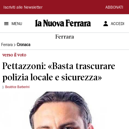
La
Iscriviti alle Newsletter
ABBONATI
Nuova
MENU
ACCEDI
Ferrara
Ferrara
Ferrara
Cronaca
verso il voto
Pettazzoni: «Basta trascurare
polizia locale e sicurezza»
Beatrice Barberini