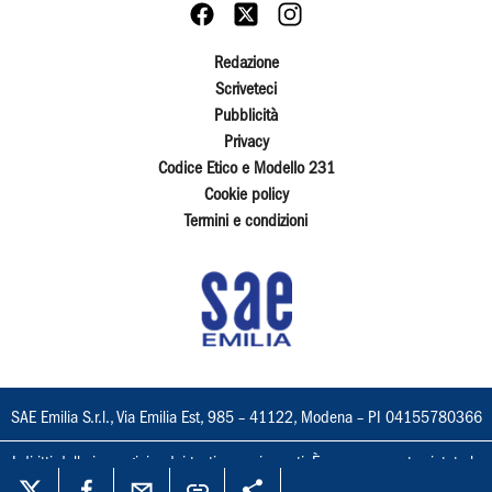
Redazione
Scriveteci
Pubblicità
Privacy
Codice Etico e Modello 231
Cookie policy
Termini e condizioni
SAE Emilia S.r.l., Via Emilia Est, 985 – 41122, Modena – PI 04155780366
I diritti delle immagini e dei testi sono riservati. È espressamente vietata la
loro riproduzione con qualsiasi mezzo e l'adattamento totale o parziale.