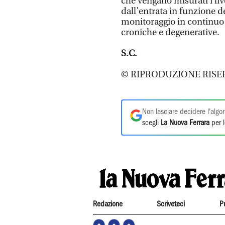
che vengano misurati i li
dall’entrata in funzione d
monitoraggio in continuo p
croniche e degenerative.
S.C.
© RIPRODUZIONE RISE
Non lasciare decidere l'algor
scegli
La Nuova Ferrara
per l
Redazione
Scriveteci
P