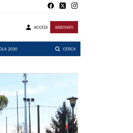
ACCEDI
ABBONATI
OLA 2030
CERCA