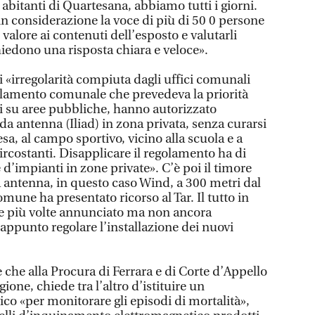
bitanti di Quartesana, abbiamo tutti i giorni.
 in considerazione la voce di più di 50 0 persone
valore ai contenuti dell’esposto e valutarli
iedono una risposta chiara e veloce».
i «irregolarità compiuta dagli uffici comunali
olamento comunale che prevedeva la priorità
ti su aree pubbliche, hanno autorizzato
nda antenna (Iliad) in zona privata, senza curarsi
esa, al campo sportivo, vicino alla scuola e a
rcostanti. Disapplicare il regolamento ha di
 d’impianti in zone private». C’è poi il timore
a antenna, in questo caso Wind, a 300 metri dal
omune ha presentato ricorso al Tar. Il tutto in
ne più volte annunciato ma non ancora
appunto regolare l’installazione dei nuovi
e che alla Procura di Ferrara e di Corte d’Appello
gione, chiede tra l’altro d’istituire un
co «per monitorare gli episodi di mortalità»,