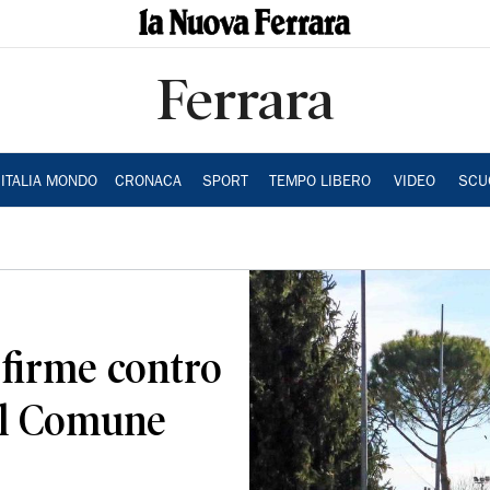
Ferrara
ITALIA MONDO
CRONACA
SPORT
TEMPO LIBERO
VIDEO
SCU
 firme contro
il Comune