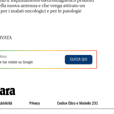
velli d’inquinamento elettromagnetico prodotti
ella nuova antenna e che venga attivato un
er i malati oncologici e per le patologie
RVATA
itmo:
CLICCA QUI
e tue notizie su Google
ubblicità
Privacy
Codice Etico e Modello 231