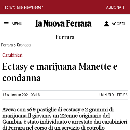
La
Iscriviti alle Newsletter
ABBONATI
Nuova
MENU
ACCEDI
Ferrara
Ferrara
Ferrara
Cronaca
Carabinieri
Ectasy e marijuana Manette e
condanna
17 settembre 2021 03:16
1 MINUTI DI LETTURA
Aveva con sé 9 pastiglie di ecstasy e 2 grammi di
marijuana.Il giovane, un 22enne originario del
Gambia, è stato individuato e arrestato dai carabinieri
di Ferrara nel corso di un servizio di cotrollo