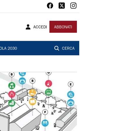
ACCEDI
ABBONATI
OLA 2030
CERCA