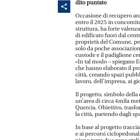
dito puntato
Occasione di recupero arc
entro il 2025 in concomit
struttura, ha forte valenz
di edificato fuori dal centr
proprietà del Comune, per 
solo da poche associazioni
custode e il padiglione ce
«In tal modo – spiegano Ed
che hanno elaborato il prog
città, creando spazi pubbl
lavoro, dell’impresa, ai gi
Il progetto, simbolo della
un’area di circa 4mila met
Quercia. Obiettivo, trasf
la città, partendo dagli sp
In base al progetto traccia
e ai percorsi ciclopedonal