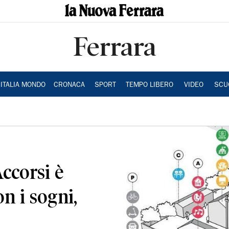
Ferrara
ITALIA MONDO
CRONACA
SPORT
TEMPO LIBERO
VIDEO
SCU
Accorsi è
n i sogni,