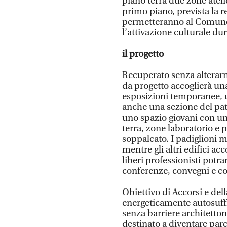
piano terra due zone atelier
primo piano, prevista la r
permetteranno al Comune
l’attivazione culturale du
il progetto
Recuperato senza alterarne 
da progetto accoglierà una
esposizioni temporanee, 
anche una sezione del pat
uno spazio giovani con un
terra, zone laboratorio e 
soppalcato. I padiglioni m
mentre gli altri edifici a
liberi professionisti potr
conferenze, convegni e co
Obiettivo di Accorsi e del
energeticamente autosuffi
senza barriere architetton
destinato a diventare parc