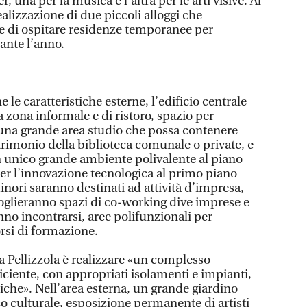
, una per la musica e l’altra per le arti visive. Al
ealizzazione di due piccoli alloggi che
 di ospitare residenze temporanee per
rante l’anno.
le caratteristiche esterne, l’edificio centrale
 zona informale e di ristoro, spazio per
una grande area studio che possa contenere
rimonio della biblioteca comunale o private, e
 unico grande ambiente polivalente al piano
per l’innovazione tecnologica al primo piano
inori saranno destinati ad attività d’impresa,
ccoglieranno spazi di co-working dive imprese e
anno incontrarsi, aree polifunzionali per
rsi di formazione.
la Pellizzola è realizzare «un complesso
ciente, con appropriati isolamenti e impianti,
iche». Nell’area esterna, un grande giardino
o culturale, esposizione permanente di artisti