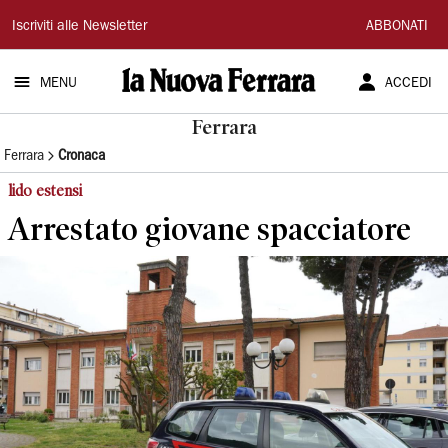
La
Iscriviti alle Newsletter
ABBONATI
Nuova
MENU
ACCEDI
Ferrara
Ferrara
Ferrara
Cronaca
lido estensi
Arrestato giovane spacciatore