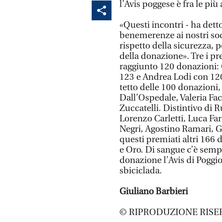
l’Avis poggese è fra le più 
«Questi incontri - ha dett
benemerenze ai nostri soc
rispetto della sicurezza, 
della donazione». Tre i pr
raggiunto 120 donazioni:
123 e Andrea Lodi con 120.
tetto delle 100 donazioni,
Dall’Ospedale, Valeria Fac
Zuccatelli. Distintivo di
Lorenzo Carletti, Luca Fa
Negri, Agostino Ramari, Gi
questi premiati altri 166 
e Oro. Di sangue c’è sempr
donazione l’Avis di Poggio
sbiciclada.
Giuliano Barbieri
© RIPRODUZIONE RISE