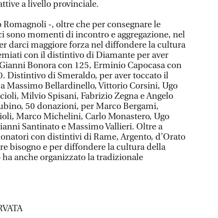
attive a livello provinciale.
o Romagnoli -, oltre che per consegnare le
i sono momenti di incontro e aggregazione, nel
per darci maggiore forza nel diffondere la cultura
emiati con il distintivo di Diamante per aver
 Gianni Bonora con 125, Erminio Capocasa con
 Distintivo di Smeraldo, per aver toccato il
 a Massimo Bellardinello, Vittorio Corsini, Ugo
cioli, Milvio Spisani, Fabrizio Zegna e Angelo
 Rubino, 50 donazioni, per Marco Bergami,
rioli, Marco Michelini, Carlo Monastero, Ugo
anni Santinato e Massimo Vallieri. Oltre a
donatori con distintivi di Rame, Argento, d’Orato
e bisogno e per diffondere la cultura della
 ha anche organizzato la tradizionale
RVATA