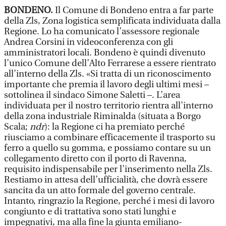
BONDENO.
Il Comune di Bondeno entra a far parte
della Zls, Zona logistica semplificata individuata dalla
Regione. Lo ha comunicato l’assessore regionale
Andrea Corsini in videoconferenza con gli
amministratori locali. Bondeno è quindi divenuto
l’unico Comune dell’Alto Ferrarese a essere rientrato
all’interno della Zls. «Si tratta di un riconoscimento
importante che premia il lavoro degli ultimi mesi –
sottolinea il sindaco Simone Saletti –. L’area
individuata per il nostro territorio rientra all’interno
della zona industriale Riminalda (situata a Borgo
Scala;
ndr
): la Regione ci ha premiato perché
riusciamo a combinare efficacemente il trasporto su
ferro a quello su gomma, e possiamo contare su un
collegamento diretto con il porto di Ravenna,
requisito indispensabile per l’inserimento nella Zls.
Restiamo in attesa dell’ufficialità, che dovrà essere
sancita da un atto formale del governo centrale.
Intanto, ringrazio la Regione, perché i mesi di lavoro
congiunto e di trattativa sono stati lunghi e
impegnativi, ma alla fine la giunta emiliano-