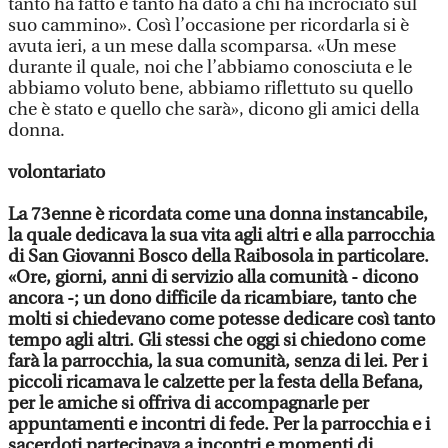
tanto ha fatto e tanto ha dato a chi ha incrociato sul
suo cammino». Così l’occasione per ricordarla si è
avuta ieri, a un mese dalla scomparsa. «Un mese
durante il quale, noi che l’abbiamo conosciuta e le
abbiamo voluto bene, abbiamo riflettuto su quello
che è stato e quello che sarà», dicono gli amici della
donna.
volontariato
La 73enne è ricordata come una donna instancabile,
la quale dedicava la sua vita agli altri e alla parrocchia
di San Giovanni Bosco della Raibosola in particolare.
«Ore, giorni, anni di servizio alla comunità - dicono
ancora -; un dono difficile da ricambiare, tanto che
molti si chiedevano come potesse dedicare così tanto
tempo agli altri. Gli stessi che oggi si chiedono come
farà la parrocchia, la sua comunità, senza di lei. Per i
piccoli ricamava le calzette per la festa della Befana,
per le amiche si offriva di accompagnarle per
appuntamenti e incontri di fede. Per la parrocchia e i
sacerdoti partecipava a incontri e momenti di