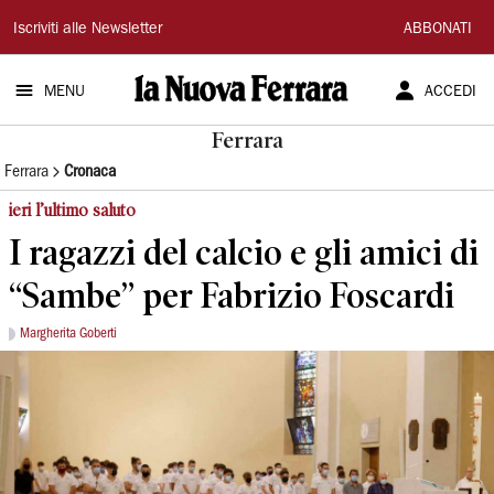
La
Iscriviti alle Newsletter
ABBONATI
Nuova
MENU
ACCEDI
Ferrara
Ferrara
Ferrara
Cronaca
ieri l’ultimo saluto
I ragazzi del calcio e gli amici di
“Sambe” per Fabrizio Foscardi
Margherita Goberti