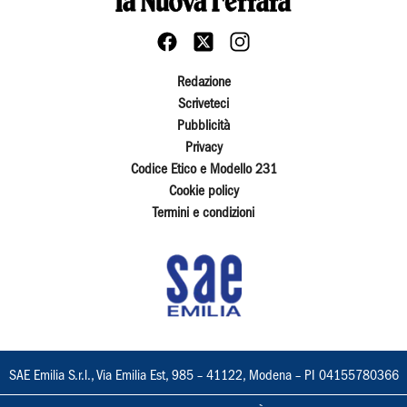
Redazione
Scriveteci
Pubblicità
Privacy
Codice Etico e Modello 231
Cookie policy
Termini e condizioni
SAE Emilia S.r.l., Via Emilia Est, 985 – 41122, Modena – PI 04155780366