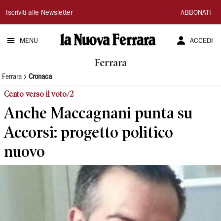
La
Iscriviti alle Newsletter
ABBONATI
Nuova
MENU
ACCEDI
Ferrara
Ferrara
Ferrara
Cronaca
Cento verso il voto/2
Anche Maccagnani punta su
Accorsi: progetto politico
nuovo