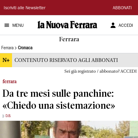
La
Iscriviti alle Newsletter
ABBONATI
Nuova
MENU
ACCEDI
Ferrara
Ferrara
Ferrara
Cronaca
N+
CONTENUTO RISERVATO AGLI ABBONATI
Sei già registrato / abbonato? ACCEDI
ferrara
Da tre mesi sulle panchine:
«Chiedo una sistemazione»
D.B.