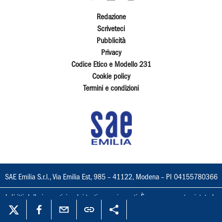
Redazione
Scriveteci
Pubblicità
Privacy
Codice Etico e Modello 231
Cookie policy
Termini e condizioni
SAE Emilia S.r.l., Via Emilia Est, 985 – 41122, Modena – PI 04155780366
I diritti delle immagini e dei testi sono riservati. È espressamente vietata la
loro riproduzione con qualsiasi mezzo e l'adattamento totale o parziale.