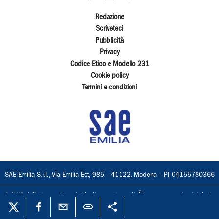
Redazione
Scriveteci
Pubblicità
Privacy
Codice Etico e Modello 231
Cookie policy
Termini e condizioni
SAE Emilia S.r.l., Via Emilia Est, 985 – 41122, Modena – PI 04155780366
I diritti delle immagini e dei testi sono riservati. È espressamente vietata la
loro riproduzione con qualsiasi mezzo e l'adattamento totale o parziale.