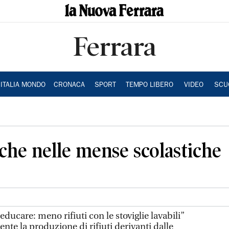
Ferrara
ITALIA MONDO
CRONACA
SPORT
TEMPO LIBERO
VIDEO
SCU
iche nelle mense scolastiche
educare: meno rifiuti con le stoviglie lavabili”
nte la produzione di rifiuti derivanti dalle