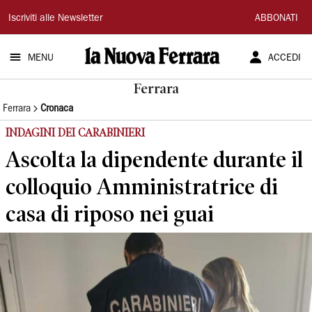
La
Iscriviti alle Newsletter
ABBONATI
Nuova
MENU
ACCEDI
Ferrara
Ferrara
Ferrara
Cronaca
INDAGINI DEI CARABINIERI
Ascolta la dipendente durante il
colloquio Amministratrice di
casa di riposo nei guai