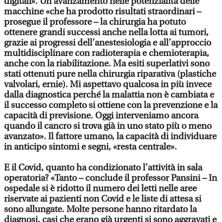
digitali». Un avanzamento nelle potenzialità delle
macchine «che ha prodotto risultati straordinari –
prosegue il professore – la chirurgia ha potuto
ottenere grandi successi anche nella lotta ai tumori,
grazie ai progressi dell’anestesiologia e all’approccio
multidisciplinare con radioterapia e chemioterapia,
anche con la riabilitazione. Ma esiti superlativi sono
stati ottenuti pure nella chirurgia riparativa (plastiche
valvolari, ernie). Mi aspettavo qualcosa in più invece
dalla diagnostica perché la malattia non è cambiata e
il successo completo si ottiene con la prevenzione e la
capacità di previsione. Oggi interveniamo ancora
quando il cancro si trova già in uno stato più o meno
avanzato». Il fattore umano, la capacità di individuare
in anticipo sintomi e segni, «resta centrale».
E il Covid, quanto ha condizionato l’attività in sala
operatoria? «Tanto – conclude il professor Pansini – In
ospedale si è ridotto il numero dei letti nelle aree
riservate ai pazienti non Covid e le liste di attesa si
sono allungate. Molte persone hanno ritardato la
diagnosi, casi che erano già urgenti si sono aggravati e