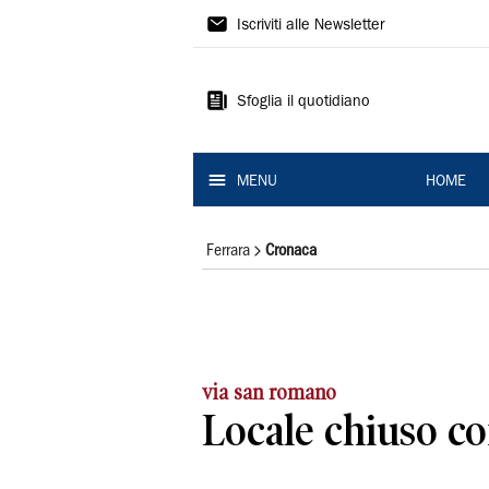
La
Iscriviti alle Newsletter
Nuova
Ferrara
Sfoglia il quotidiano
MENU
HOME
Ferrara
Cronaca
via san romano
Locale chiuso c