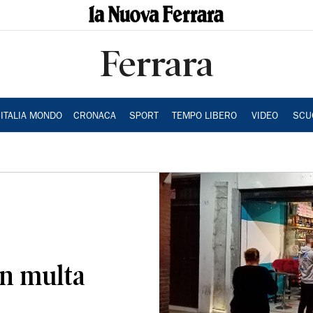
Ferrara
ITALIA MONDO
CRONACA
SPORT
TEMPO LIBERO
VIDEO
SCU
on multa