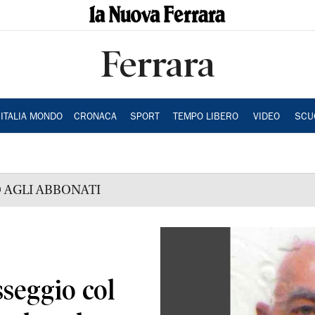
Ferrara
ITALIA MONDO
CRONACA
SPORT
TEMPO LIBERO
VIDEO
SCU
 AGLI ABBONATI
sseggio col