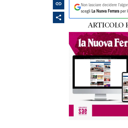
Non lasciare decidere l'algor
scegli
La Nuova Ferrara
per l
ARTICOLO 