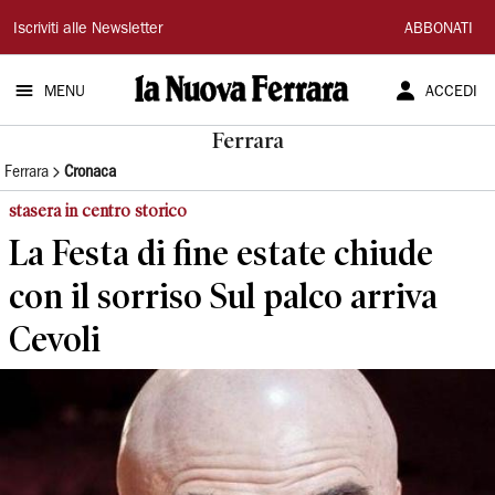
La
Iscriviti alle Newsletter
ABBONATI
Nuova
MENU
ACCEDI
Ferrara
Ferrara
Ferrara
Cronaca
stasera in centro storico
La Festa di fine estate chiude
con il sorriso Sul palco arriva
Cevoli