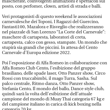
mascherate, coinvolgenti animazioni e spettacoli sul
posto, con perfomer, clown, artisti di strada e balli.
Veri protagonisti di questo weekend le associazioni
carnevalesche dei Toponi, I Ragazzi del Guercino,
Fantasti100, Mazalora e Risveglio che realizzeranno
nel piazzale di San Lorenzo “La Corte del Carnevale”:
maschere di cartapesta, laboratori di creta,
cartapesta, calco con gesso, stampate. Un mondo che
stupirà sia grandi che piccini. In attesa del Cento
Carnevale d’Europa edizione 2022.
Poi l’esposizione di Alfa Romeo in collaborazione con
Alfa Romeo Club Cento, l’esibizione del gruppo
brasiliano, delle spade laser, Otto Panzer show, Circo
Rossi con truccabimbi, il mago Turra, Sasha. Sul
palco centrale, Ritmo danza, Otto Panzer show,
Stefania Cento, Il mondo del ballo, Dance style club,
quindi sarà la volta dell’esibizione dell’attuale
campione del mondo di Muay Thai categoria 67 kg e
del campione italiano in carica di kick boxing nella
categoria 70 kg.