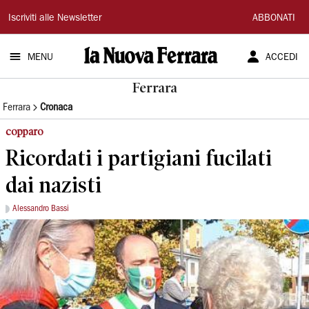
La
Iscriviti alle Newsletter
ABBONATI
Nuova
MENU
ACCEDI
Ferrara
Ferrara
Ferrara
Cronaca
copparo
Ricordati i partigiani fucilati
dai nazisti
Alessandro Bassi