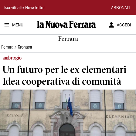
La
Iscriviti alle Newsletter
ABBONATI
Nuova
MENU
ACCEDI
Ferrara
Ferrara
Ferrara
Cronaca
ambrogio
Un futuro per le ex elementari
Idea cooperativa di comunità